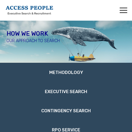
Skip
to
main
content
HOW WE WORK
OUR APPROACH TO SEARCH
How
METHODOLOGY
we
work
EXECUTIVE SEARCH
CONTINGENCY SEARCH
RPO SERVICE